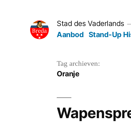
Ga
naar
Stad des Vaderlands
de
Aanbod
Stand-Up Hi
inhoud
Tag archieven:
Oranje
Wapenspr