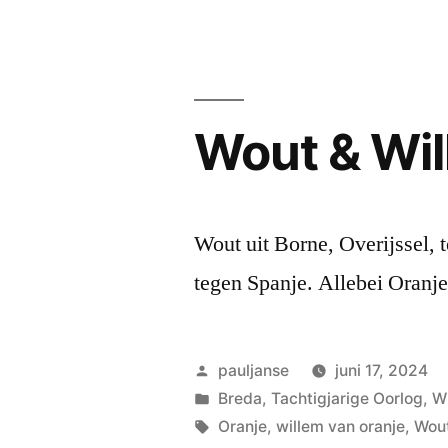
Wout & Wi
Wout uit Borne, Overijssel, 
tegen Spanje. Allebei Oranje
Geplaatst
pauljanse
juni 17, 2024
door
Geplaatst
Breda
,
Tachtigjarige Oorlog
,
Wi
in
Tags:
Oranje
,
willem van oranje
,
Wou