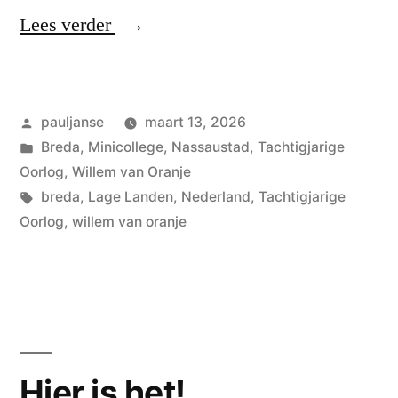
“Brengt
Lees verder
het
samen”
Geplaatst
pauljanse
maart 13, 2026
door
Geplaatst
Breda
,
Minicollege
,
Nassaustad
,
Tachtigjarige
in
Oorlog
,
Willem van Oranje
Tags:
breda
,
Lage Landen
,
Nederland
,
Tachtigjarige
Oorlog
,
willem van oranje
Hier is het!