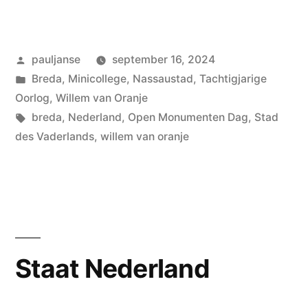
Geplaatst
pauljanse
september 16, 2024
door
Geplaatst
Breda
,
Minicollege
,
Nassaustad
,
Tachtigjarige
in
Oorlog
,
Willem van Oranje
Tags:
breda
,
Nederland
,
Open Monumenten Dag
,
Stad
des Vaderlands
,
willem van oranje
Staat Nederland