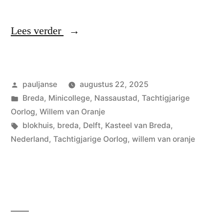
“Hier
Lees verder
is
het!”
Geplaatst
pauljanse
augustus 22, 2025
door
Geplaatst
Breda
,
Minicollege
,
Nassaustad
,
Tachtigjarige
in
Oorlog
,
Willem van Oranje
Tags:
blokhuis
,
breda
,
Delft
,
Kasteel van Breda
,
Nederland
,
Tachtigjarige Oorlog
,
willem van oranje