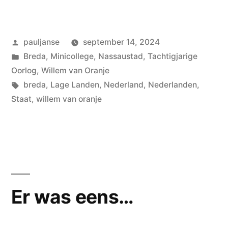
Nederland”
Geplaatst
pauljanse
september 14, 2024
door
Geplaatst
Breda
,
Minicollege
,
Nassaustad
,
Tachtigjarige
in
Oorlog
,
Willem van Oranje
Tags:
breda
,
Lage Landen
,
Nederland
,
Nederlanden
,
Staat
,
willem van oranje
Er was eens…