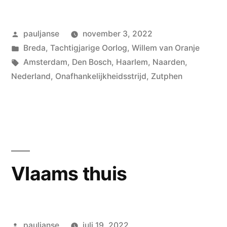
Bad
Geplaatst
pauljanse
november 3, 2022
guys”
door
Geplaatst
Breda
,
Tachtigjarige Oorlog
,
Willem van Oranje
in
Tags:
Amsterdam
,
Den Bosch
,
Haarlem
,
Naarden
,
Nederland
,
Onafhankelijkheidsstrijd
,
Zutphen
Vlaams thuis
Geplaatst
pauljanse
juli 19, 2022