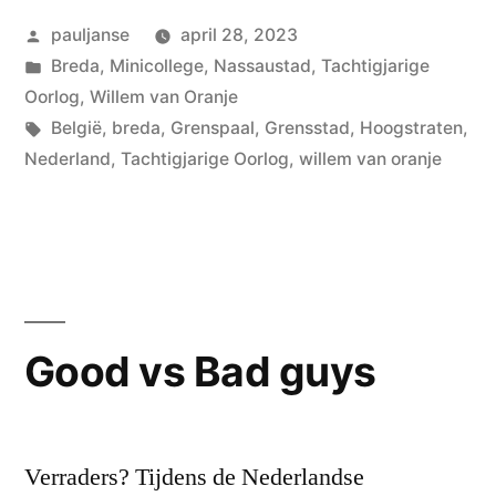
Geplaatst
pauljanse
april 28, 2023
door
Geplaatst
Breda
,
Minicollege
,
Nassaustad
,
Tachtigjarige
in
Oorlog
,
Willem van Oranje
Tags:
België
,
breda
,
Grenspaal
,
Grensstad
,
Hoogstraten
,
Nederland
,
Tachtigjarige Oorlog
,
willem van oranje
Good vs Bad guys
Verraders? Tijdens de Nederlandse