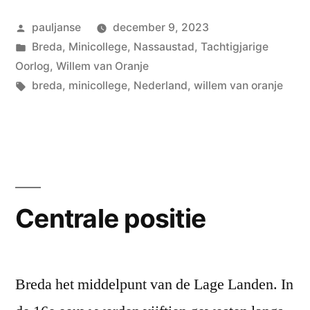
eens…”
Geplaatst
pauljanse
december 9, 2023
door
Geplaatst
Breda
,
Minicollege
,
Nassaustad
,
Tachtigjarige
in
Oorlog
,
Willem van Oranje
Tags:
breda
,
minicollege
,
Nederland
,
willem van oranje
Centrale positie
Breda het middelpunt van de Lage Landen. In