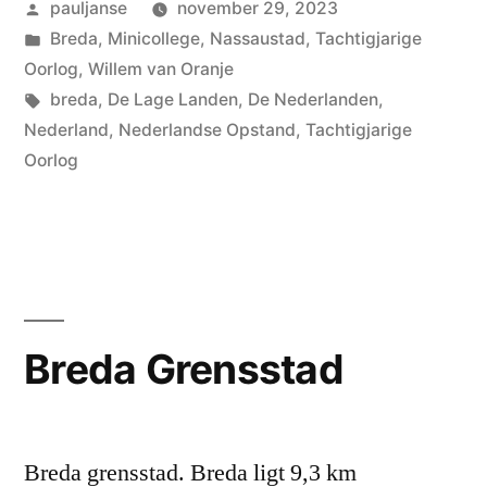
Geplaatst
pauljanse
november 29, 2023
door
Geplaatst
Breda
,
Minicollege
,
Nassaustad
,
Tachtigjarige
in
Oorlog
,
Willem van Oranje
Tags:
breda
,
De Lage Landen
,
De Nederlanden
,
Nederland
,
Nederlandse Opstand
,
Tachtigjarige
Oorlog
Breda Grensstad
Breda grensstad. Breda ligt 9,3 km