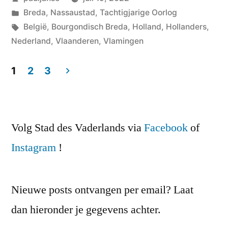
door
Geplaatst
Breda
,
Nassaustad
,
Tachtigjarige Oorlog
in
Tags:
België
,
Bourgondisch Breda
,
Holland
,
Hollanders
,
Nederland
,
Vlaanderen
,
Vlamingen
1
2
3
Berichten
paginering
Volg Stad des Vaderlands via
Facebook
of
Instagram
!
Nieuwe posts ontvangen per email? Laat
dan hieronder je gegevens achter.