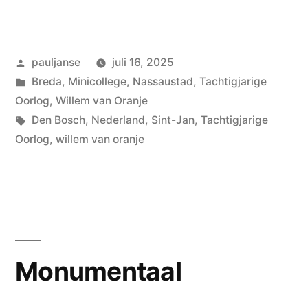
of
Toorn”
Geplaatst
pauljanse
juli 16, 2025
door
Geplaatst
Breda
,
Minicollege
,
Nassaustad
,
Tachtigjarige
in
Oorlog
,
Willem van Oranje
Tags:
Den Bosch
,
Nederland
,
Sint-Jan
,
Tachtigjarige
Oorlog
,
willem van oranje
Monumentaal