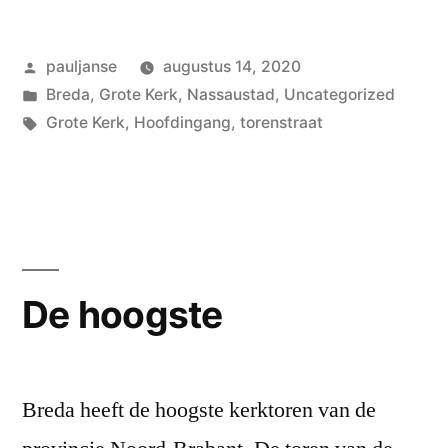
Geplaatst
pauljanse
augustus 14, 2020
door
Geplaatst
Breda
,
Grote Kerk
,
Nassaustad
,
Uncategorized
in
Tags:
Grote Kerk
,
Hoofdingang
,
torenstraat
De hoogste
Breda heeft de hoogste kerktoren van de