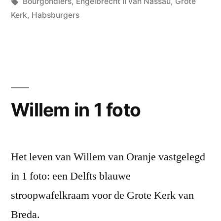
in
Tags:
Bourgondiers
,
Engelbrecht II van Nassau
,
Grote
Kerk
,
Habsburgers
Willem in 1 foto
Het leven van Willem van Oranje vastgelegd
in 1 foto: een Delfts blauwe
stroopwafelkraam voor de Grote Kerk van
Breda.