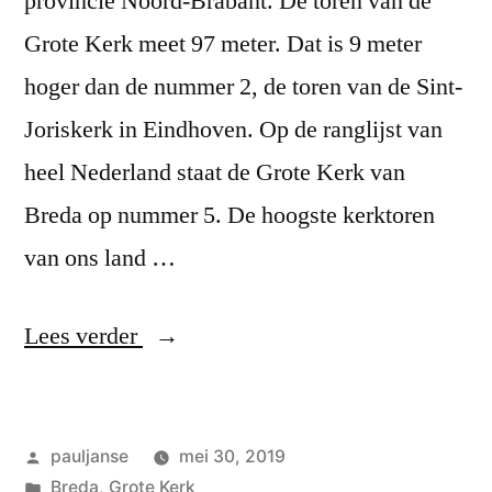
provincie Noord-Brabant. De toren van de
Grote Kerk meet 97 meter. Dat is 9 meter
hoger dan de nummer 2, de toren van de Sint-
Joriskerk in Eindhoven. Op de ranglijst van
heel Nederland staat de Grote Kerk van
Breda op nummer 5. De hoogste kerktoren
van ons land …
“De
Lees verder
hoogste”
Geplaatst
pauljanse
mei 30, 2019
door
Geplaatst
Breda
,
Grote Kerk