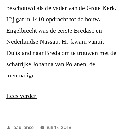
beschouwd als de vader van de Grote Kerk.
Hij gaf in 1410 opdracht tot de bouw.
Engelbrecht was de eerste Bredase en
Nederlandse Nassau. Hij kwam vanuit
Duitsland naar Breda om te trouwen met de
schatrijke Johanna van Polanen, de
toenmalige …
“Vader
Lees verder
van
de
Geplaatst
pauljanse
juli 17, 2018