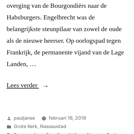
overging van de Bourgondiërs naar de
Habsburgers. Engelbrecht was de
belangrijkste steunpilaar van zowel de oude
als de nieuwe heerser. Op oorlogspad tegen
Frankrijk, de permanente vijand van de Lage
Landen, …
“Bredase
Lees verder
topper”
Geplaatst
pauljanse
februari 16, 2019
door
Geplaatst
Grote Kerk
,
Nassaustad