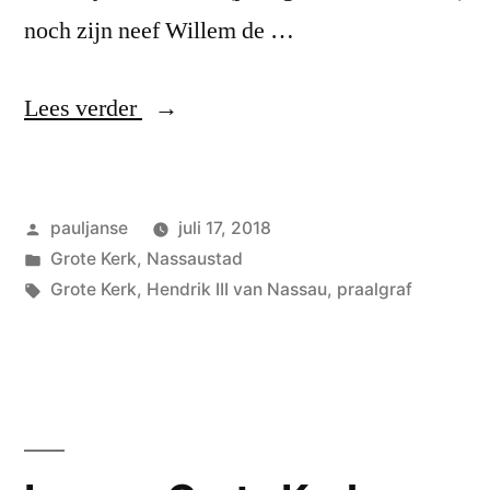
noch zijn neef Willem de …
“Praalgraf
Lees verder
Hendrik
III”
Geplaatst
pauljanse
juli 17, 2018
door
Geplaatst
Grote Kerk
,
Nassaustad
in
Tags:
Grote Kerk
,
Hendrik III van Nassau
,
praalgraf