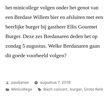
het minicollege volgen onder het genot van
een Bredase Willem bier en afsluiten met een
heerlijke burger bij gastheer Ellis Gourmet
Burger. Deze zes Bredanaren deden het op
zondag 5 augustus. Welke Bredanaren gaan
dit goede voorbeeld volgen?
Geplaatst
pauljanse
augustus 7, 2018
door
Geplaatst
Tags:
Minicollege
Bach concert
,
burger
,
Grote Kerk
in