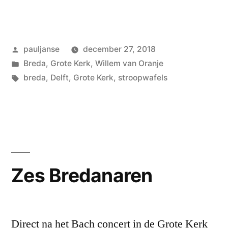
Geplaatst
pauljanse
december 27, 2018
door
Geplaatst
Breda
,
Grote Kerk
,
Willem van Oranje
in
Tags:
breda
,
Delft
,
Grote Kerk
,
stroopwafels
Zes Bredanaren
Direct na het Bach concert in de Grote Kerk