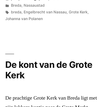
Grote
door
Geplaatst
Breda
,
Nassaustad
Kerk”
in
Tags:
breda
,
Engelbrecht van Nassau
,
Grote Kerk
,
Johanna van Polanen
De kont van de Grote
Kerk
De prachtige Grote Kerk van Breda ligt met