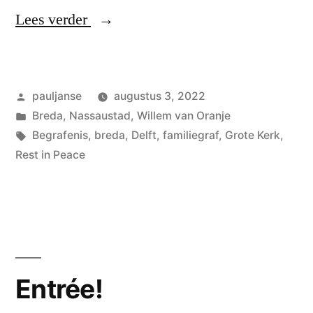
“Familiegraf
Lees verder
Breda”
Geplaatst
pauljanse
augustus 3, 2022
door
Geplaatst
Breda
,
Nassaustad
,
Willem van Oranje
in
Tags:
Begrafenis
,
breda
,
Delft
,
familiegraf
,
Grote Kerk
,
Rest in Peace
Entrée!