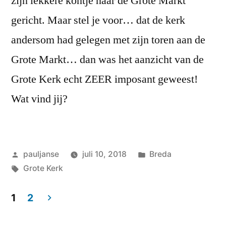
zijn lekkere kontje naar de Grote Markt
gericht. Maar stel je voor… dat de kerk
andersom had gelegen met zijn toren aan de
Grote Markt… dan was het aanzicht van de
Grote Kerk echt ZEER imposant geweest!
Wat vind jij?
Geplaatst
Geplaatst
pauljanse
juli 10, 2018
Breda
door
Tags:
in
Grote Kerk
1
2
Berichten