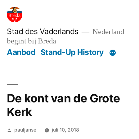
Ga
naar
de
Stad des Vaderlands
Nederland
begint bij Breda
inhoud
Aanbod
Stand-Up History
De kont van de Grote
Kerk
Geplaatst
pauljanse
juli 10, 2018
door