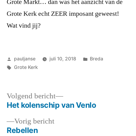
Grote Markt… dan was het aanzicht van de
Grote Kerk echt ZEER imposant geweest!
Wat vind jij?
Geplaatst
Geplaatst
pauljanse
juli 10, 2018
Breda
door
Tags:
in
Grote Kerk
Volgend
Volgend bericht
bericht:
Het kolenschip van Venlo
Bericht
Vorig
Vorig bericht
navigatie
bericht:
Rebellen