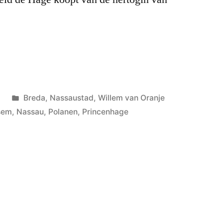
Geplaatst
5
Breda
,
Nassaustad
,
Willem van Oranje
in
sem
,
Nassau
,
Polanen
,
Princenhage