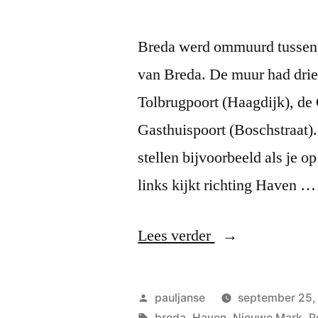
Breda werd ommuurd tussen 
van Breda. De muur had drie 
Tolbrugpoort (Haagdijk), de
Gasthuispoort (Boschstraat).
stellen bijvoorbeeld als je o
links kijkt richting Haven …
“Stadsmuur”
Lees verder
Geplaatst
pauljanse
september 25,
door
Tags:
breda
,
Haven
,
Nieuwe Mark
,
P