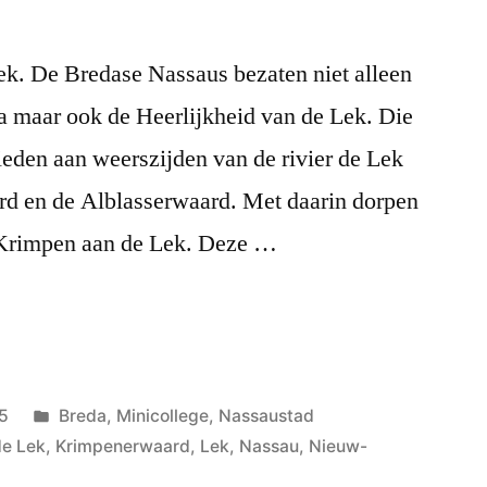
ek. De Bredase Nassaus bezaten niet alleen
a maar ook de Heerlijkheid van de Lek. Die
ieden aan weerszijden van de rivier de Lek
rd en de Alblasserwaard. Met daarin dorpen
 Krimpen aan de Lek. Deze …
Geplaatst
25
Breda
,
Minicollege
,
Nassaustad
in
de Lek
,
Krimpenerwaard
,
Lek
,
Nassau
,
Nieuw-