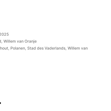
 2025
d
,
Willem van Oranje
rhout
,
Polanen
,
Stad des Vaderlands
,
Willem van
r