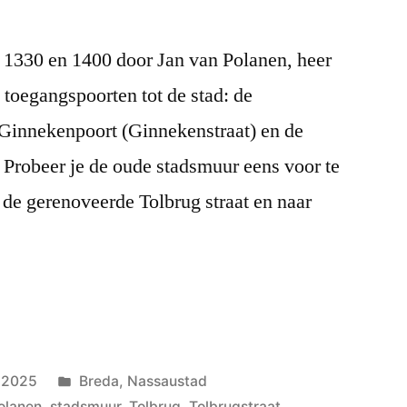
1330 en 1400 door Jan van Polanen, heer
toegangspoorten tot de stad: de
 Ginnekenpoort (Ginnekenstraat) en de
 Probeer je de oude stadsmuur eens voor te
p de gerenoveerde Tolbrug straat en naar
Geplaatst
 2025
Breda
,
Nassaustad
in
olanen
,
stadsmuur
,
Tolbrug
,
Tolbrugstraat