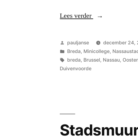
“Brussel”
Lees verder
Geplaatst
pauljanse
december 24,
door
Geplaatst
Breda
,
Minicollege
,
Nassausta
in
Tags:
breda
,
Brussel
,
Nassau
,
Ooste
Duivenvoorde
Stadsmuu