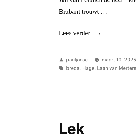
Brabant trouwt …
“Princenhage”
Lees verder
Geplaatst
pauljanse
maart 19, 202
door
Tags:
breda
,
Hage
,
Laan van Merter
Lek