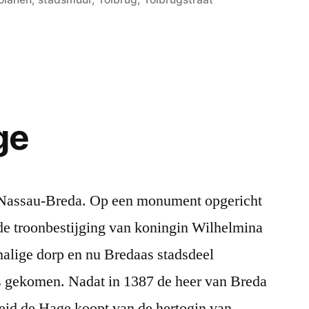
ge
Nassau-Breda. Op een monument opgericht
 de troonbestijging van koningin Wilhelmina
malige dorp en nu Bredaas stadsdeel
s gekomen. Nadat in 1387 de heer van Breda
heid de Hage koopt van de hertogin van