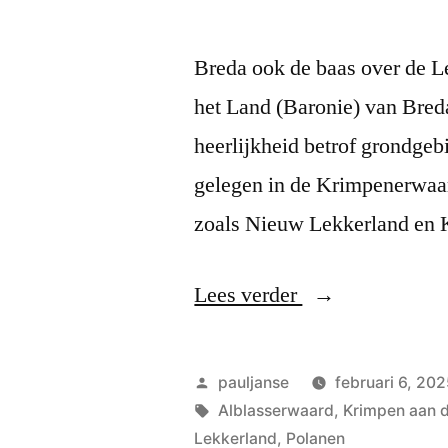
Breda ook de baas over de L
het Land (Baronie) van Bred
heerlijkheid betrof grondgeb
gelegen in de Krimpenerwaa
zoals Nieuw Lekkerland en
“Lek”
Lees verder
Geplaatst
pauljanse
februari 6, 20
door
Tags:
Alblasserwaard
,
Krimpen aan 
Lekkerland
,
Polanen