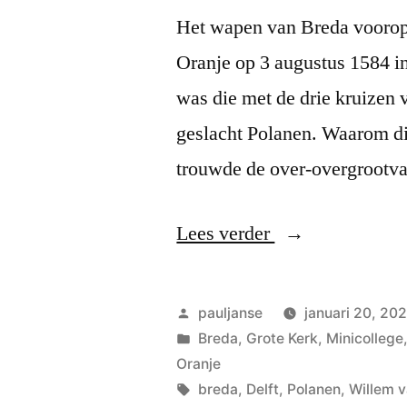
Het wapen van Breda voorop 
Oranje op 3 augustus 1584 in
was die met de drie kruizen 
geslacht Polanen. Waarom di
trouwde de over-overgrootv
“Breda
Lees verder
voorop!”
Geplaatst
pauljanse
januari 20, 20
door
Geplaatst
Breda
,
Grote Kerk
,
Minicollege
in
Oranje
Tags:
breda
,
Delft
,
Polanen
,
Willem 