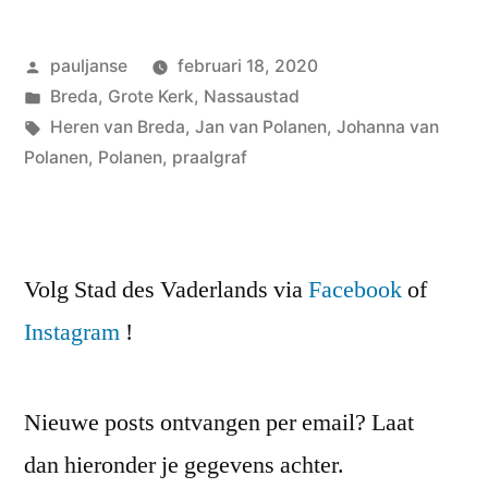
Geplaatst
pauljanse
februari 18, 2020
door
Geplaatst
Breda
,
Grote Kerk
,
Nassaustad
in
Tags:
Heren van Breda
,
Jan van Polanen
,
Johanna van
Polanen
,
Polanen
,
praalgraf
Volg Stad des Vaderlands via
Facebook
of
Instagram
!
Nieuwe posts ontvangen per email? Laat
dan hieronder je gegevens achter.