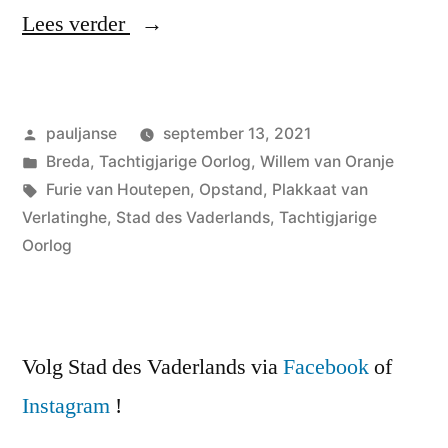
“Het
Lees verder
Zoet
en
Geplaatst
pauljanse
september 13, 2021
het
door
Geplaatst
Breda
,
Tachtigjarige Oorlog
,
Willem van Oranje
Zuur”
in
Tags:
Furie van Houtepen
,
Opstand
,
Plakkaat van
Verlatinghe
,
Stad des Vaderlands
,
Tachtigjarige
Oorlog
Volg Stad des Vaderlands via
Facebook
of
Instagram
!