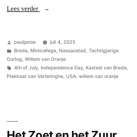
“Onafhankelijkheid”
Lees verder
Geplaatst
pauljanse
juli 4, 2025
door
Geplaatst
Breda
,
Minicollege
,
Nassaustad
,
Tachtigjarige
in
Oorlog
,
Willem van Oranje
Tags:
4th of July
,
Independence Day
,
Kasteel van Breda
,
Plakkaat van Verlatinghe
,
USA
,
willem van oranje
Het Zoet en het Zuur