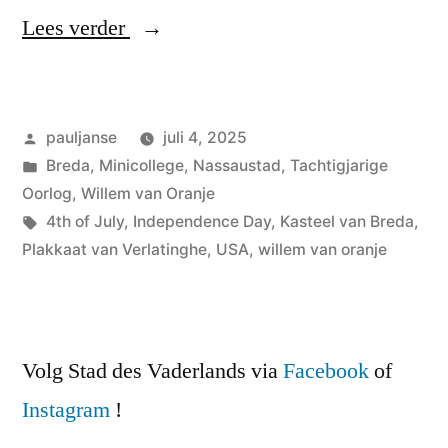
“Onafhankelijkheid”
Lees verder
Geplaatst
pauljanse
juli 4, 2025
door
Geplaatst
Breda
,
Minicollege
,
Nassaustad
,
Tachtigjarige
in
Oorlog
,
Willem van Oranje
Tags:
4th of July
,
Independence Day
,
Kasteel van Breda
,
Plakkaat van Verlatinghe
,
USA
,
willem van oranje
Volg Stad des Vaderlands via
Facebook
of
Instagram
!