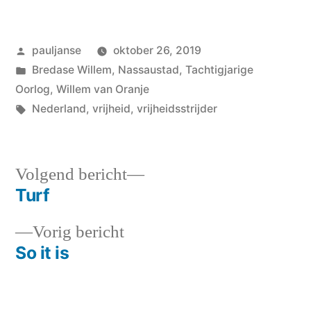
Geplaatst
pauljanse
oktober 26, 2019
door
Geplaatst
Bredase Willem
,
Nassaustad
,
Tachtigjarige
in
Oorlog
,
Willem van Oranje
Tags:
Nederland
,
vrijheid
,
vrijheidsstrijder
Volgend
Volgend bericht
bericht:
Turf
Bericht
Vorig
Vorig bericht
navigatie
bericht:
So it is