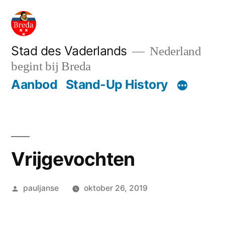
Ga
naar
de
Stad des Vaderlands
Nederland
begint bij Breda
inhoud
Aanbod
Stand-Up History
Vrijgevochten
Geplaatst
pauljanse
oktober 26, 2019
door