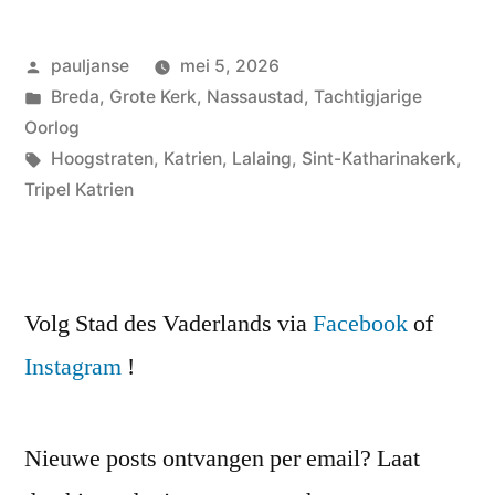
Geplaatst
pauljanse
mei 5, 2026
door
Geplaatst
Breda
,
Grote Kerk
,
Nassaustad
,
Tachtigjarige
in
Oorlog
Tags:
Hoogstraten
,
Katrien
,
Lalaing
,
Sint-Katharinakerk
,
Tripel Katrien
Volg Stad des Vaderlands via
Facebook
of
Instagram
!
Nieuwe posts ontvangen per email? Laat