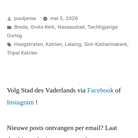
Geplaatst
pauljanse
mei 5, 2026
door
Geplaatst
Breda
,
Grote Kerk
,
Nassaustad
,
Tachtigjarige
in
Oorlog
Tags:
Hoogstraten
,
Katrien
,
Lalaing
,
Sint-Katharinakerk
,
Tripel Katrien
Volg Stad des Vaderlands via
Facebook
of
Instagram
!
Nieuwe posts ontvangen per email? Laat