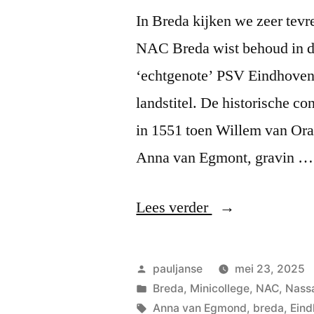
In Breda kijken we zeer tevr
NAC Breda wist behoud in de
‘echtgenote’ PSV Eindhoven 
landstitel. De historische c
in 1551 toen Willem van Ora
Anna van Egmont, gravin …
“NAC
Lees verder
PSV”
Geplaatst
pauljanse
mei 23, 2025
door
Geplaatst
Breda
,
Minicollege
,
NAC
,
Nass
in
Tags:
Anna van Egmond
,
breda
,
Ein