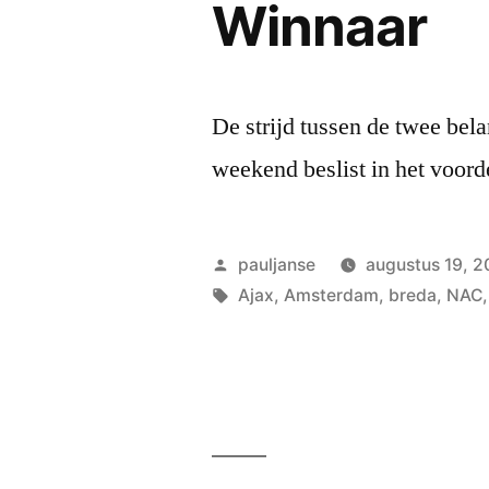
Winnaar
De strijd tussen de twee bel
weekend beslist in het voord
Geplaatst
pauljanse
augustus 19, 
door
Tags:
Ajax
,
Amsterdam
,
breda
,
NAC