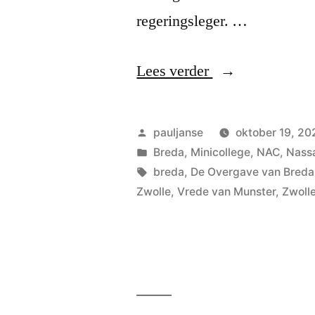
regeringsleger. …
“Schilderachtig
Lees verder
Geplaatst
pauljanse
oktober 19, 20
door
Geplaatst
Breda
,
Minicollege
,
NAC
,
Nass
in
Tags:
breda
,
De Overgave van Breda
Zwolle
,
Vrede van Munster
,
Zwoll