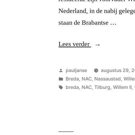
Nederland, in de nabij gele
staan de Brabantse …
“Derby”
Lees verder
Geplaatst
pauljanse
augustus 29, 
door
Geplaatst
Breda
,
NAC
,
Nassaustad
,
Will
in
Tags:
breda
,
NAC
,
Tilburg
,
Willem II
,