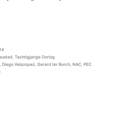
”
24
austad
,
Tachtigjarige Oorlog
,
Diego Velazquez
,
Gerard ter Borch
,
NAC
,
PEC
e