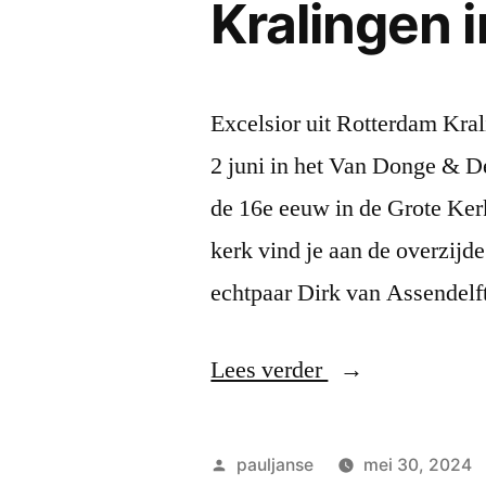
Kralingen 
Excelsior uit Rotterdam Kr
2 juni in het Van Donge & D
de 16e eeuw in de Grote Ker
kerk vind je aan de overzijd
echtpaar Dirk van Assendel
“Kralingen
Lees verder
in
Breda”
Geplaatst
pauljanse
mei 30, 2024