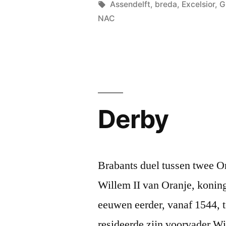
door
Tags:
Assendelft
,
breda
,
Excelsior
,
G
NAC
Derby
Brabants duel tussen twee Or
Willem II van Oranje, konin
eeuwen eerder, vanaf 1544, 
resideerde zijn voorvader Wil