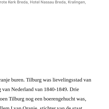
in
rote Kerk Breda
,
Hotel Nassau Breda
,
Kralingen
,
anje buren. Tilburg was lievelingsstad van
g van Nederland van 1840-1849. Drie
toen Tilburg nog een boerengehucht was,
lem I van Oranje, stichter van de staat