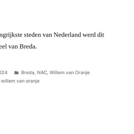
angrijkste steden van Nederland werd dit
eel van Breda.
Geplaatst
2024
Breda
,
NAC
,
Willem van Oranje
in
,
willem van oranje