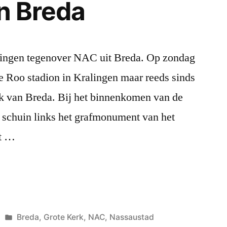
in Breda
alingen tegenover NAC uit Breda. Op zondag
e Roo stadion in Kralingen maar reeds sinds
k van Breda. Bij het binnenkomen van de
e schuin links het grafmonument van het
ft …
Geplaatst
Breda
,
Grote Kerk
,
NAC
,
Nassaustad