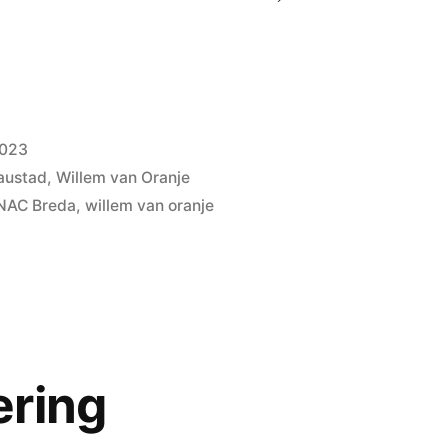
2023
austad
,
Willem van Oranje
NAC Breda
,
willem van oranje
ering