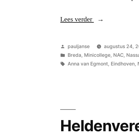
“In
Lees verder
de
echt”
Geplaatst
pauljanse
augustus 24, 
door
Geplaatst
Breda
,
Minicollege
,
NAC
,
Nass
in
Tags:
Anna van Egmont
,
Eindhoven
,
Heldenver