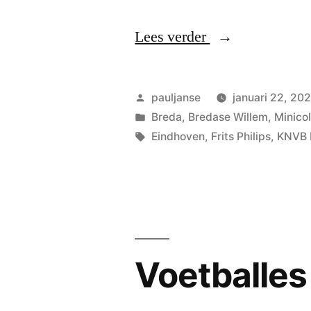
“Iconisch
Lees verder
Brabant”
Geplaatst
pauljanse
januari 22, 20
door
Geplaatst
Breda
,
Bredase Willem
,
Minico
in
Tags:
Eindhoven
,
Frits Philips
,
KNVB 
Voetballes