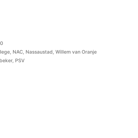
20
llege
,
NAC
,
Nassaustad
,
Willem van Oranje
beker
,
PSV