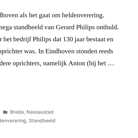
dhoven als het gaat om heldenverering.
mega standbeeld van Gerard Philips onthuld.
het bedrijf Philips dat 130 jaar bestaat en
oprichter was. In Eindhoven stonden reeds
dere oprichters, namelijk Anton (bij het …
g”
Geplaatst
Breda
,
Nassaustad
in
denverering
,
Standbeeld