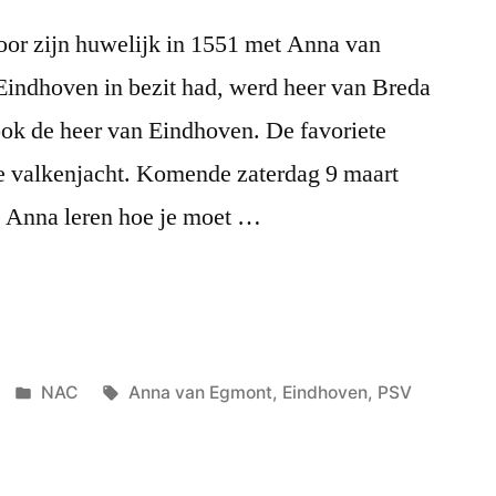
oor zijn huwelijk in 1551 met Anna van
Eindhoven in bezit had, werd heer van Breda
ok de heer van Eindhoven. De favoriete
de valkenjacht. Komende zaterdag 9 maart
n Anna leren hoe je moet …
Geplaatst
Tags:
NAC
Anna van Egmont
,
Eindhoven
,
PSV
in