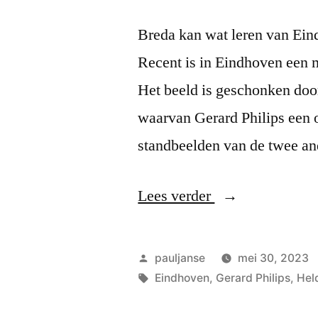
Breda kan wat leren van Ein
Recent is in Eindhoven een 
Het beeld is geschonken door 
waarvan Gerard Philips een 
standbeelden van de twee an
“Heldenvererin
Lees verder
Geplaatst
pauljanse
mei 30, 2023
door
Tags:
Eindhoven
,
Gerard Philips
,
Hel