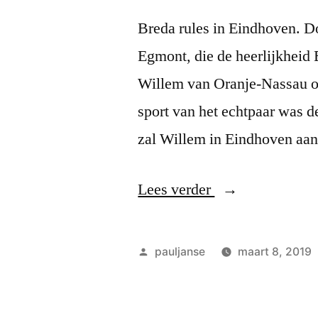
Breda rules in Eindhoven. D
Egmont, die de heerlijkheid 
Willem van Oranje-Nassau o
sport van het echtpaar was 
zal Willem in Eindhoven aa
“Voetballes”
Lees verder
Geplaatst
pauljanse
maart 8, 2019
door