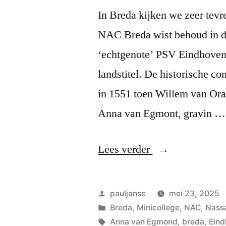
In Breda kijken we zeer tevr
NAC Breda wist behoud in de
‘echtgenote’ PSV Eindhoven 
landstitel. De historische c
in 1551 toen Willem van Ora
Anna van Egmont, gravin …
“NAC
Lees verder
PSV”
Geplaatst
pauljanse
mei 23, 2025
door
Geplaatst
Breda
,
Minicollege
,
NAC
,
Nass
in
Tags:
Anna van Egmond
,
breda
,
Ein