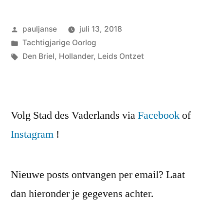
Geplaatst
pauljanse
juli 13, 2018
door
Geplaatst
Tachtigjarige Oorlog
in
Tags:
Den Briel
,
Hollander
,
Leids Ontzet
Volg Stad des Vaderlands via
Facebook
of
Instagram
!
Nieuwe posts ontvangen per email? Laat
dan hieronder je gegevens achter.