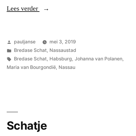
“Begeerde
Lees verder
meiden”
Geplaatst
pauljanse
mei 3, 2019
door
Geplaatst
Bredase Schat
,
Nassaustad
in
Tags:
Bredase Schat
,
Habsburg
,
Johanna van Polanen
,
Maria van Bourgondië
,
Nassau
Schatje