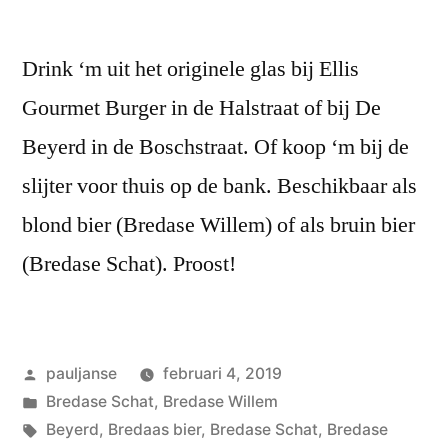
Drink ‘m uit het originele glas bij Ellis
Gourmet Burger in de Halstraat of bij De
Beyerd in de Boschstraat. Of koop ‘m bij de
slijter voor thuis op de bank. Beschikbaar als
blond bier (Bredase Willem) of als bruin bier
(Bredase Schat). Proost!
Geplaatst
pauljanse
februari 4, 2019
door
Geplaatst
Bredase Schat
,
Bredase Willem
in
Tags:
Beyerd
,
Bredaas bier
,
Bredase Schat
,
Bredase