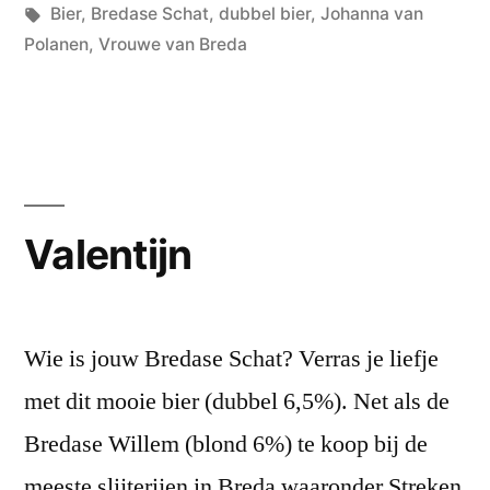
in
Tags:
Bier
,
Bredase Schat
,
dubbel bier
,
Johanna van
Polanen
,
Vrouwe van Breda
Valentijn
Wie is jouw Bredase Schat? Verras je liefje
met dit mooie bier (dubbel 6,5%). Net als de
Bredase Willem (blond 6%) te koop bij de
meeste slijterijen in Breda waaronder Streken