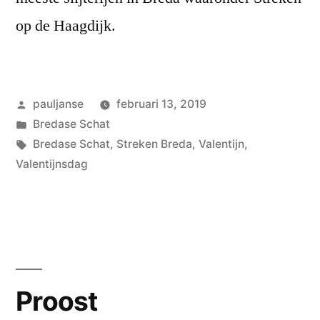
op de Haagdijk.
Geplaatst
pauljanse
februari 13, 2019
door
Geplaatst
Bredase Schat
in
Tags:
Bredase Schat
,
Streken Breda
,
Valentijn
,
Valentijnsdag
Proost