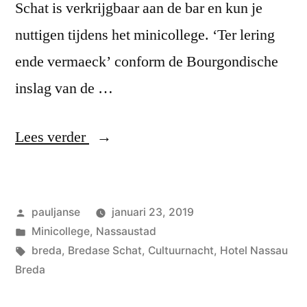
Schat is verkrijgbaar aan de bar en kun je
nuttigen tijdens het minicollege. ‘Ter lering
ende vermaeck’ conform de Bourgondische
inslag van de …
“Bredase
Lees verder
Schat”
Geplaatst
pauljanse
januari 23, 2019
door
Geplaatst
Minicollege
,
Nassaustad
in
Tags:
breda
,
Bredase Schat
,
Cultuurnacht
,
Hotel Nassau
Breda