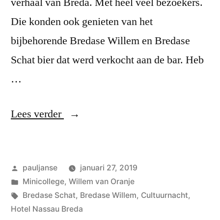
verhaal van Breda. Met heel veel bezoekers.
Die konden ook genieten van het
bijbehorende Bredase Willem en Bredase
Schat bier dat werd verkocht aan de bar. Heb
…
“Cultuurnacht”
Lees verder
Geplaatst
pauljanse
januari 27, 2019
door
Geplaatst
Minicollege
,
Willem van Oranje
in
Tags:
Bredase Schat
,
Bredase Willem
,
Cultuurnacht
,
Hotel Nassau Breda