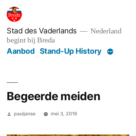
Ga
naar
de
Stad des Vaderlands
Nederland
begint bij Breda
inhoud
Aanbod
Stand-Up History
Begeerde meiden
Geplaatst
pauljanse
mei 3, 2019
door