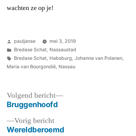
wachten ze op je!
Geplaatst
pauljanse
mei 3, 2019
door
Geplaatst
Bredase Schat
,
Nassaustad
in
Tags:
Bredase Schat
,
Habsburg
,
Johanna van Polanen
,
Maria van Bourgondië
,
Nassau
Volgend
Volgend bericht
bericht:
Bruggenhoofd
Bericht
Vorig
Vorig bericht
navigatie
bericht:
Wereldberoemd