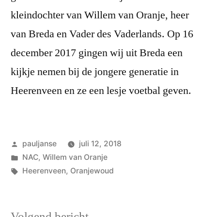
kleindochter van Willem van Oranje, heer
van Breda en Vader des Vaderlands. Op 16
december 2017 gingen wij uit Breda een
kijkje nemen bij de jongere generatie in
Heerenveen en ze een lesje voetbal geven.
Geplaatst
pauljanse
juli 12, 2018
door
Geplaatst
NAC
,
Willem van Oranje
in
Tags:
Heerenveen
,
Oranjewoud
Volgend
Volgend bericht