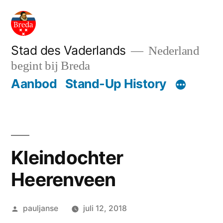
Ga
naar
de
Stad des Vaderlands
Nederland
begint bij Breda
inhoud
Aanbod
Stand-Up History
Kleindochter
Heerenveen
Geplaatst
pauljanse
juli 12, 2018
door