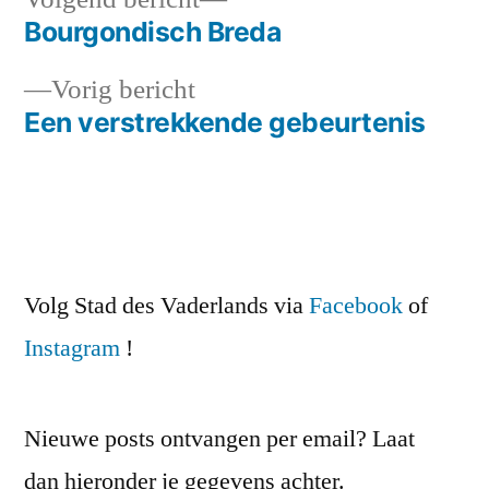
bericht:
Bourgondisch Breda
Bericht
Vorig
Vorig bericht
navigatie
bericht:
Een verstrekkende gebeurtenis
Volg Stad des Vaderlands via
Facebook
of
Instagram
!
Nieuwe posts ontvangen per email? Laat
dan hieronder je gegevens achter.