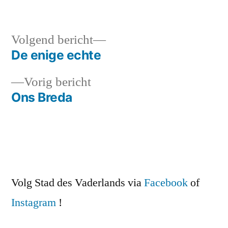
Volgend
Volgend bericht
bericht:
De enige echte
Bericht
Vorig
Vorig bericht
navigatie
bericht:
Ons Breda
Volg Stad des Vaderlands via
Facebook
of
Instagram
!