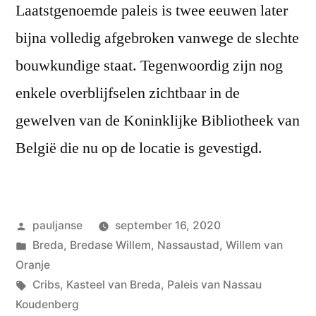
Laatstgenoemde paleis is twee eeuwen later
bijna volledig afgebroken vanwege de slechte
bouwkundige staat. Tegenwoordig zijn nog
enkele overblijfselen zichtbaar in de
gewelven van de Koninklijke Bibliotheek van
België die nu op de locatie is gevestigd.
Geplaatst
pauljanse
september 16, 2020
door
Geplaatst
Breda
,
Bredase Willem
,
Nassaustad
,
Willem van
in
Oranje
Tags:
Cribs
,
Kasteel van Breda
,
Paleis van Nassau
Koudenberg