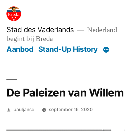
Ga
naar
de
Stad des Vaderlands
Nederland
begint bij Breda
inhoud
Aanbod
Stand-Up History
De Paleizen van Willem
Geplaatst
pauljanse
september 16, 2020
door