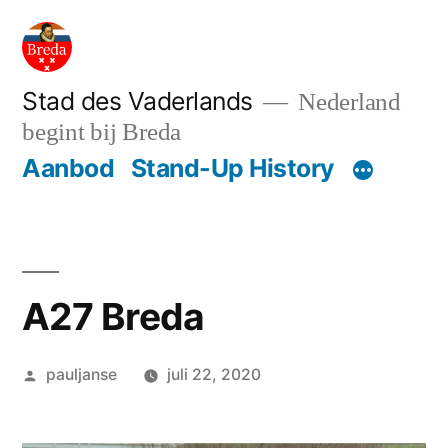
Ga
naar
de
Stad des Vaderlands
Nederland
begint bij Breda
inhoud
Aanbod
Stand-Up History
A27 Breda
Geplaatst
pauljanse
juli 22, 2020
door