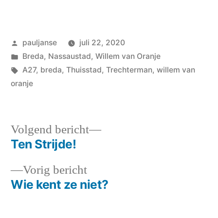
Geplaatst
pauljanse
juli 22, 2020
door
Geplaatst
Breda
,
Nassaustad
,
Willem van Oranje
in
Tags:
A27
,
breda
,
Thuisstad
,
Trechterman
,
willem van
oranje
Volgend
Volgend bericht
bericht:
Ten Strijde!
Bericht
Vorig
Vorig bericht
navigatie
bericht:
Wie kent ze niet?