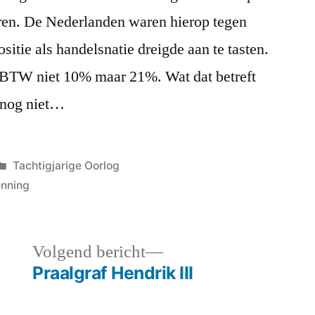
ren. De Nederlanden waren hierop tegen
itie als handelsnatie dreigde aan te tasten.
 BTW niet 10% maar 21%. Wat dat betreft
t nog niet…
Geplaatst
Tachtigjarige Oorlog
in
enning
Volgend
Volgend bericht
bericht:
Praalgraf Hendrik III