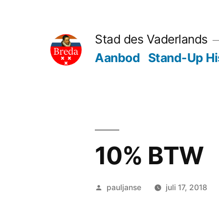
Ga
naar
Stad des Vaderlands
de
Aanbod
Stand-Up Hi
inhoud
10% BTW
Geplaatst
pauljanse
juli 17, 2018
door