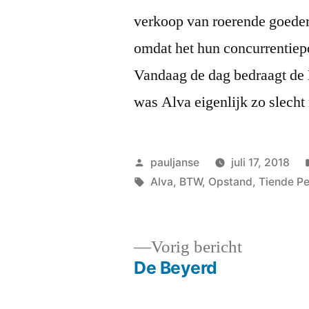
verkoop van roerende goede
omdat het hun concurrentiepos
Vandaag de dag bedraagt de
was Alva eigenlijk zo slech
Geplaatst
pauljanse
juli 17, 2018
door
Tags:
Alva
,
BTW
,
Opstand
,
Tiende P
Vorig
Vorig bericht
bericht:
De Beyerd
Bericht