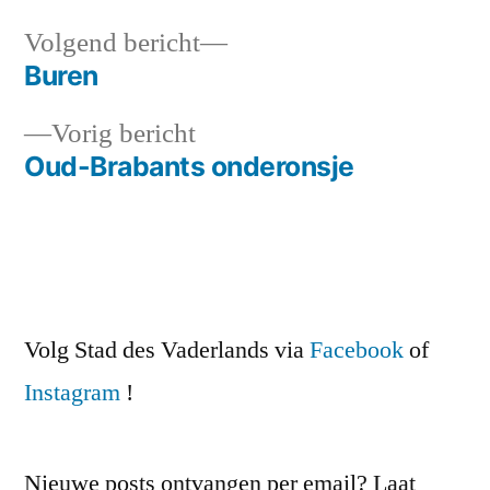
Volgend
Volgend bericht
bericht:
Buren
Bericht
Vorig
Vorig bericht
navigatie
bericht:
Oud-Brabants onderonsje
Volg Stad des Vaderlands via
Facebook
of
Instagram
!
Nieuwe posts ontvangen per email? Laat