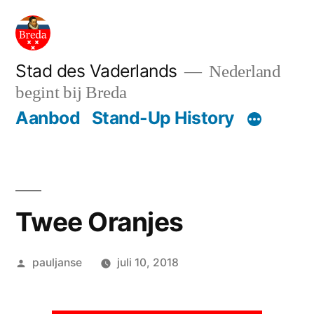
Ga
naar
de
Stad des Vaderlands
Nederland
begint bij Breda
inhoud
Aanbod
Stand-Up History
Twee Oranjes
Geplaatst
pauljanse
juli 10, 2018
door