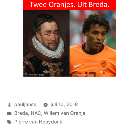
Geplaatst
pauljanse
juli 10, 2018
door
Geplaatst
Breda
,
NAC
,
Willem van Oranje
in
Tags:
Pierre van Hooydonk