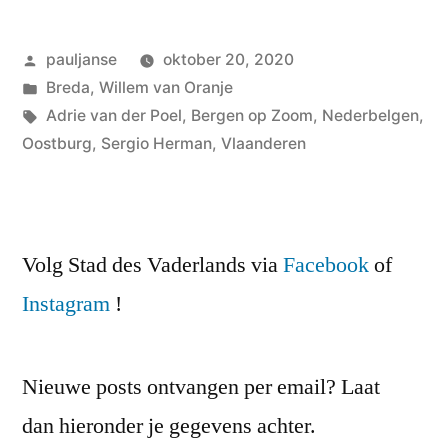
Geplaatst
pauljanse
oktober 20, 2020
door
Geplaatst
Breda
,
Willem van Oranje
in
Tags:
Adrie van der Poel
,
Bergen op Zoom
,
Nederbelgen
,
Oostburg
,
Sergio Herman
,
Vlaanderen
Volg Stad des Vaderlands via
Facebook
of
Instagram
!
Nieuwe posts ontvangen per email? Laat
dan hieronder je gegevens achter.