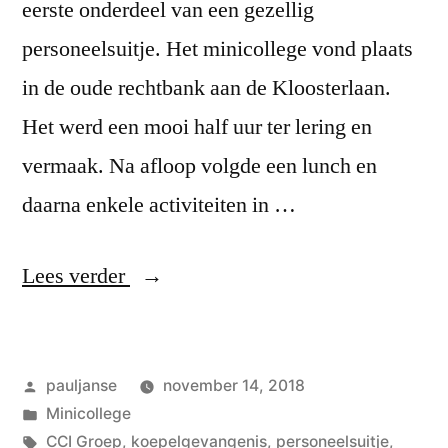
eerste onderdeel van een gezellig
personeelsuitje. Het minicollege vond plaats
in de oude rechtbank aan de Kloosterlaan.
Het werd een mooi half uur ter lering en
vermaak. Na afloop volgde een lunch en
daarna enkele activiteiten in …
“Personeelsuitje”
Lees verder
Geplaatst
pauljanse
november 14, 2018
door
Geplaatst
Minicollege
in
Tags:
CCI Groep
,
koepelgevangenis
,
personeelsuitje
,