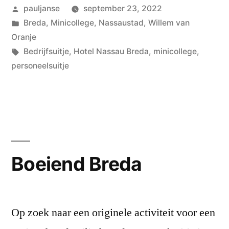
Geplaatst
pauljanse
september 23, 2022
door
Geplaatst
Breda
,
Minicollege
,
Nassaustad
,
Willem van
in
Oranje
Tags:
Bedrijfsuitje
,
Hotel Nassau Breda
,
minicollege
,
personeelsuitje
Boeiend Breda
Op zoek naar een originele activiteit voor een