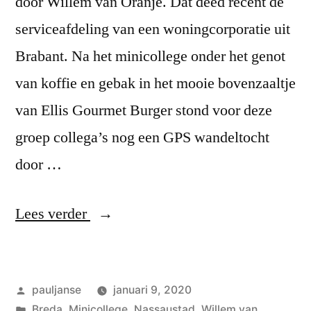
door Willem van Oranje. Dat deed recent de
serviceafdeling van een woningcorporatie uit
Brabant. Na het minicollege onder het genot
van koffie en gebak in het mooie bovenzaaltje
van Ellis Gourmet Burger stond voor deze
groep collega’s nog een GPS wandeltocht
door …
“Personeelsuitje”
Lees verder
Geplaatst
pauljanse
januari 9, 2020
door
Geplaatst
Breda
,
Minicollege
,
Nassaustad
,
Willem van