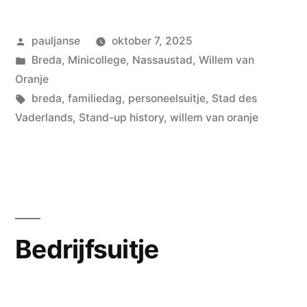
History”
Geplaatst
pauljanse
oktober 7, 2025
door
Geplaatst
Breda
,
Minicollege
,
Nassaustad
,
Willem van
in
Oranje
Tags:
breda
,
familiedag
,
personeelsuitje
,
Stad des
Vaderlands
,
Stand-up history
,
willem van oranje
Bedrijfsuitje