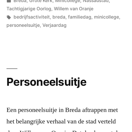
door
Geplaatst
Breda
,
Grote Kerk
,
Minicollege
,
Nassaustad
,
in
Tachtigjarige Oorlog
,
Willem van Oranje
Tags:
bedrijfsactiviteit
,
breda
,
familiedag
,
minicollege
,
personeelsuitje
,
Verjaardag
Personeelsuitje
Een personeelsuitje in Breda aftrappen met
het belangrijke verhaal van de stad verteld