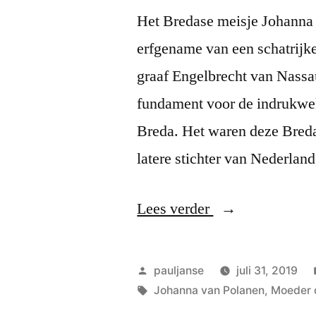
Het Bredase meisje Johanna
erfgename van een schatrijke
graaf Engelbrecht van Nass
fundament voor de indrukwe
Breda. Het waren deze Bred
latere stichter van Nederland
“Moeder
Lees verder
des
Vaderlands”
Geplaatst
pauljanse
juli 31, 2019
door
Tags:
Johanna van Polanen
,
Moeder 