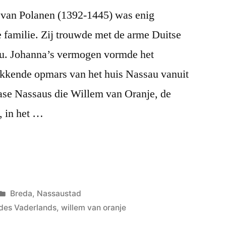
 van Polanen (1392-1445) was enig
 familie. Zij trouwde met de arme Duitse
au. Johanna’s vermogen vormde het
kkende opmars van het huis Nassau vanuit
ase Nassaus die Willem van Oranje, de
, in het …
Geplaatst
Breda
,
Nassaustad
in
des Vaderlands
,
willem van oranje