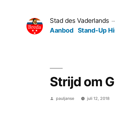
Ga
naar
Stad des Vaderlands
de
Aanbod
Stand-Up Hi
inhoud
Strijd om 
Geplaatst
pauljanse
juli 12, 2018
door