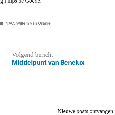
g Filips de Goede.
Geplaatst
NAC
,
Willem van Oranje
in
Volgend
Volgend bericht
bericht:
Middelpunt van Benelux
Nieuwe posts ontvangen 