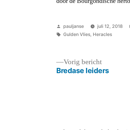
door de Bourgondische herto
Geplaatst
pauljanse
juli 12, 2018
door
Tags:
Gulden Vlies
,
Heracles
Vorig
Vorig bericht
bericht:
Bredase leiders
Bericht
navigatie