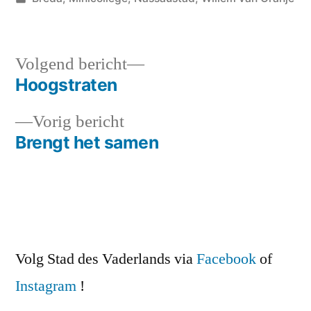
in
Volgend
Volgend bericht
bericht:
Hoogstraten
Bericht
Vorig
Vorig bericht
navigatie
bericht:
Brengt het samen
Volg Stad des Vaderlands via
Facebook
of
Instagram
!