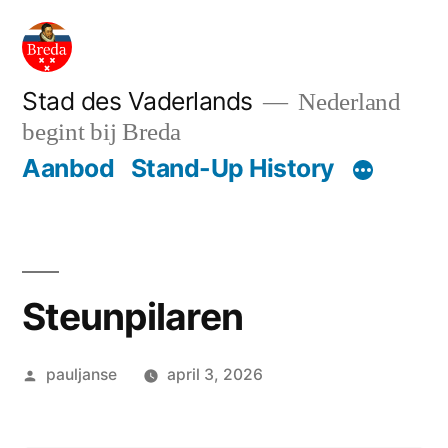
Ga
naar
de
Stad des Vaderlands
Nederland
begint bij Breda
inhoud
Aanbod
Stand-Up History
Steunpilaren
Geplaatst
pauljanse
april 3, 2026
door