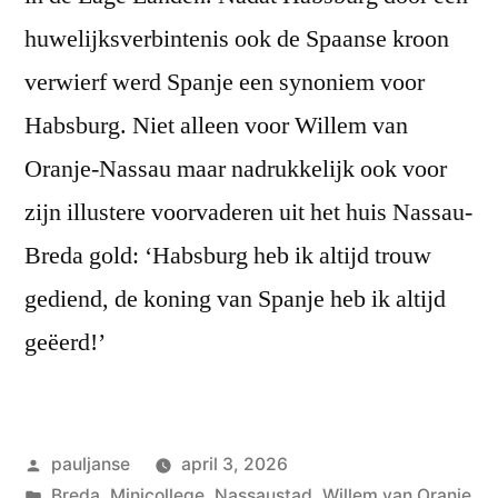
huwelijksverbintenis ook de Spaanse kroon
verwierf werd Spanje een synoniem voor
Habsburg. Niet alleen voor Willem van
Oranje-Nassau maar nadrukkelijk ook voor
zijn illustere voorvaderen uit het huis Nassau-
Breda gold: ‘Habsburg heb ik altijd trouw
gediend, de koning van Spanje heb ik altijd
geëerd!’
Geplaatst
pauljanse
april 3, 2026
door
Geplaatst
Breda
,
Minicollege
,
Nassaustad
,
Willem van Oranje