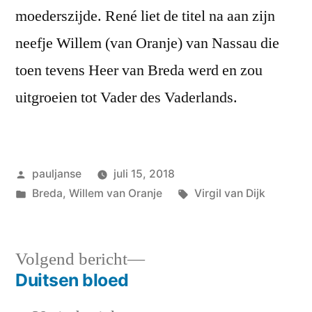
moederszijde. René liet de titel na aan zijn
neefje Willem (van Oranje) van Nassau die
toen tevens Heer van Breda werd en zou
uitgroeien tot Vader des Vaderlands.
Geplaatst
pauljanse
juli 15, 2018
door
Geplaatst
Tags:
Breda
,
Willem van Oranje
Virgil van Dijk
in
Volgend
Volgend bericht
bericht:
Duitsen bloed
Bericht