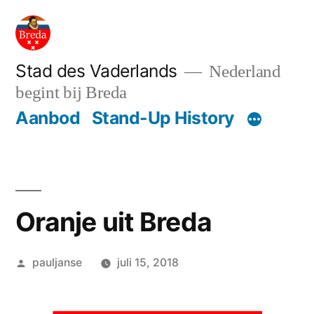
Ga
naar
de
Stad des Vaderlands
Nederland
begint bij Breda
inhoud
Aanbod
Stand-Up History
Oranje uit Breda
Geplaatst
pauljanse
juli 15, 2018
door