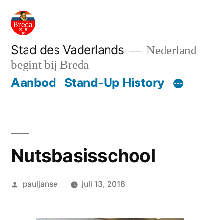
Ga
naar
de
Stad des Vaderlands
Nederland
begint bij Breda
inhoud
Aanbod
Stand-Up History
Nutsbasisschool
Geplaatst
pauljanse
juli 13, 2018
door