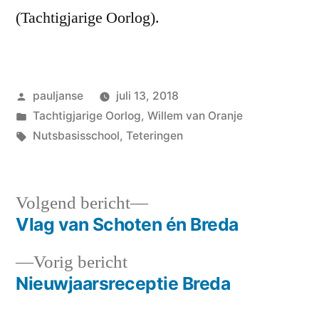
(Tachtigjarige Oorlog).
Geplaatst
pauljanse
juli 13, 2018
door
Geplaatst
Tachtigjarige Oorlog
,
Willem van Oranje
in
Tags:
Nutsbasisschool
,
Teteringen
Volgend
Volgend bericht
bericht:
Vlag van Schoten én Breda
Bericht
Vorig
Vorig bericht
navigatie
bericht:
Nieuwjaarsreceptie Breda