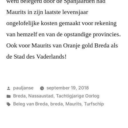
werd belegerd door de Spanjaarden had
Maurits in zijn laatste levensjaar
ongelofelijke kosten gemaakt voor rekening
van hemzelf en van de opstandige provincies.
Ook voor Maurits van Oranje gold Breda als
de Stad des Vaderlands!
Geplaatst
pauljanse
september 19, 2018
door
Geplaatst
Breda
,
Nassaustad
,
Tachtigjarige Oorlog
in
Tags:
Beleg van Breda
,
breda
,
Maurits
,
Turfschip