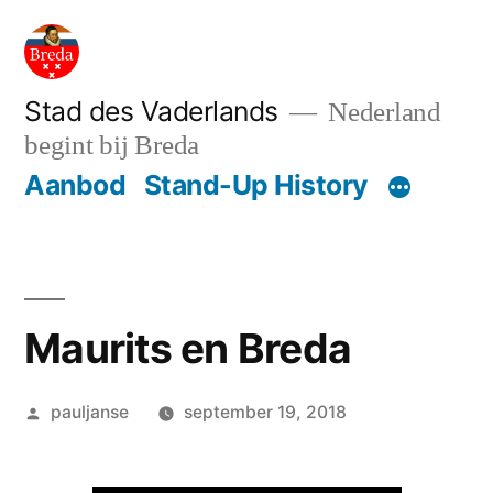
Ga
naar
de
Stad des Vaderlands
Nederland
begint bij Breda
inhoud
Aanbod
Stand-Up History
Maurits en Breda
Geplaatst
pauljanse
september 19, 2018
door