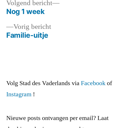
Volgend
Volgend bericht
bericht:
Nog 1 week
Bericht
Vorig
Vorig bericht
navigatie
bericht:
Familie-uitje
Volg Stad des Vaderlands via
Facebook
of
Instagram
!
Nieuwe posts ontvangen per email? Laat