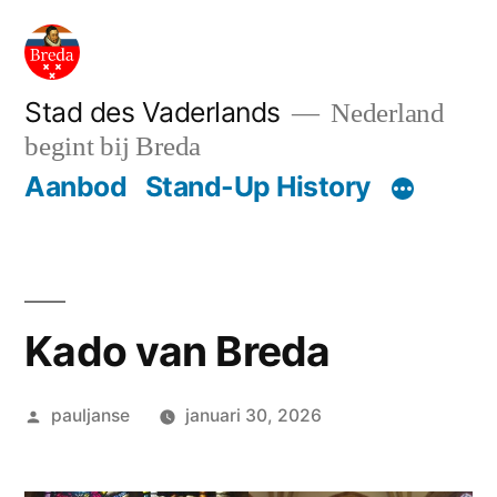
Ga
naar
de
Stad des Vaderlands
Nederland
begint bij Breda
inhoud
Aanbod
Stand-Up History
Kado van Breda
Geplaatst
pauljanse
januari 30, 2026
door