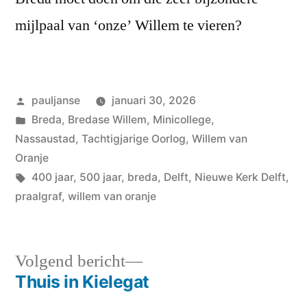
mijlpaal van ‘onze’ Willem te vieren?
Geplaatst
pauljanse
januari 30, 2026
door
Geplaatst
Breda
,
Bredase Willem
,
Minicollege
,
in
Nassaustad
,
Tachtigjarige Oorlog
,
Willem van
Oranje
Tags:
400 jaar
,
500 jaar
,
breda
,
Delft
,
Nieuwe Kerk Delft
,
praalgraf
,
willem van oranje
Volgend
Volgend bericht
bericht:
Thuis in Kielegat
Bericht