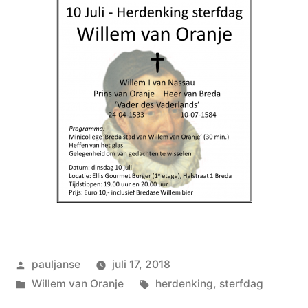
Geplaatst
pauljanse
juli 17, 2018
door
Geplaatst
Tags:
Willem van Oranje
herdenking
,
sterfdag
in