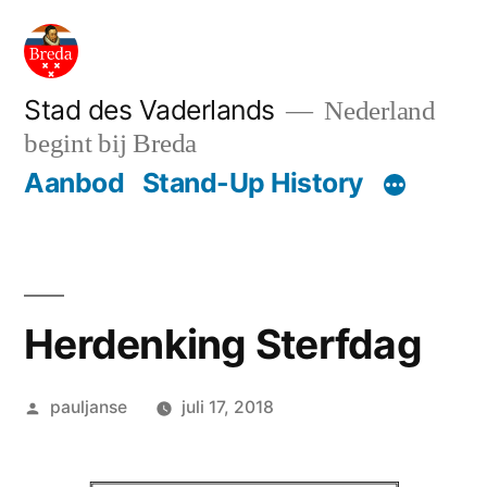
Ga
naar
de
Stad des Vaderlands
Nederland
begint bij Breda
inhoud
Aanbod
Stand-Up History
Herdenking Sterfdag
Geplaatst
pauljanse
juli 17, 2018
door