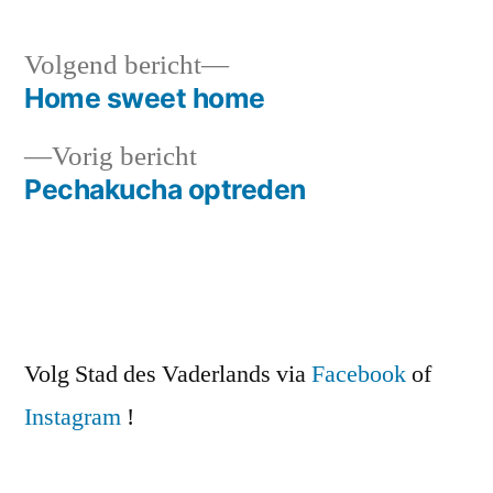
Volgend
Volgend bericht
bericht:
Home sweet home
Bericht
Vorig
Vorig bericht
navigatie
bericht:
Pechakucha optreden
Volg Stad des Vaderlands via
Facebook
of
Instagram
!