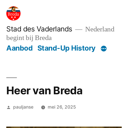
Ga
naar
de
Stad des Vaderlands
Nederland
begint bij Breda
inhoud
Aanbod
Stand-Up History
Heer van Breda
Geplaatst
pauljanse
mei 26, 2025
door