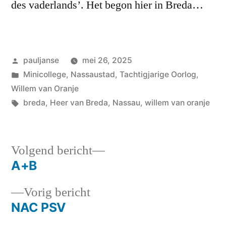
des vaderlands’. Het begon hier in Breda…
Geplaatst
pauljanse
mei 26, 2025
door
Geplaatst
Minicollege
,
Nassaustad
,
Tachtigjarige Oorlog
,
in
Willem van Oranje
Tags:
breda
,
Heer van Breda
,
Nassau
,
willem van oranje
Volgend
Volgend bericht
bericht:
A+B
Bericht
Vorig
Vorig bericht
navigatie
bericht:
NAC PSV