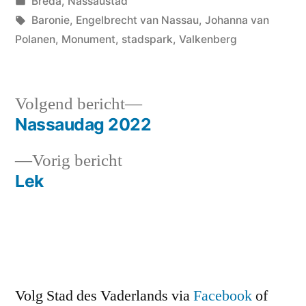
door
Geplaatst
Breda
,
Nassaustad
in
Tags:
Baronie
,
Engelbrecht van Nassau
,
Johanna van
Polanen
,
Monument
,
stadspark
,
Valkenberg
Volgend
Volgend bericht
bericht:
Nassaudag 2022
Bericht
Vorig
Vorig bericht
navigatie
bericht:
Lek
Volg Stad des Vaderlands via
Facebook
of