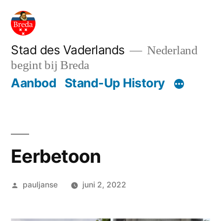
Ga
naar
de
Stad des Vaderlands
Nederland
begint bij Breda
inhoud
Aanbod
Stand-Up History
Eerbetoon
Geplaatst
pauljanse
juni 2, 2022
door