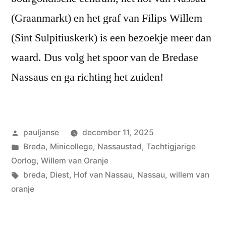
(Graanmarkt) en het graf van Filips Willem
(Sint Sulpitiuskerk) is een bezoekje meer dan
waard. Dus volg het spoor van de Bredase
Nassaus en ga richting het zuiden!
Geplaatst
pauljanse
december 11, 2025
door
Geplaatst
Breda
,
Minicollege
,
Nassaustad
,
Tachtigjarige
in
Oorlog
,
Willem van Oranje
Tags:
breda
,
Diest
,
Hof van Nassau
,
Nassau
,
willem van
oranje