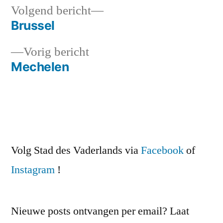
Volgend
Volgend bericht
bericht:
Brussel
Bericht
Vorig
Vorig bericht
navigatie
bericht:
Mechelen
Volg Stad des Vaderlands via
Facebook
of
Instagram
!
Nieuwe posts ontvangen per email? Laat