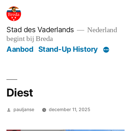
Ga
naar
de
Stad des Vaderlands
Nederland
begint bij Breda
inhoud
Aanbod
Stand-Up History
Diest
Geplaatst
pauljanse
december 11, 2025
door