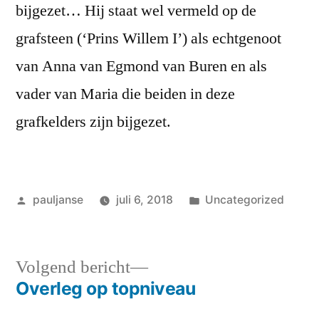
bijgezet… Hij staat wel vermeld op de
grafsteen (‘Prins Willem I’) als echtgenoot
van Anna van Egmond van Buren en als
vader van Maria die beiden in deze
grafkelders zijn bijgezet.
Geplaatst
Geplaatst
pauljanse
juli 6, 2018
Uncategorized
door
in
Volgend
Volgend bericht
bericht:
Overleg op topniveau
Bericht