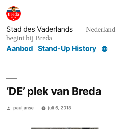
Ga
naar
de
Stad des Vaderlands
Nederland
begint bij Breda
inhoud
Aanbod
Stand-Up History
‘DE’ plek van Breda
Geplaatst
pauljanse
juli 6, 2018
door