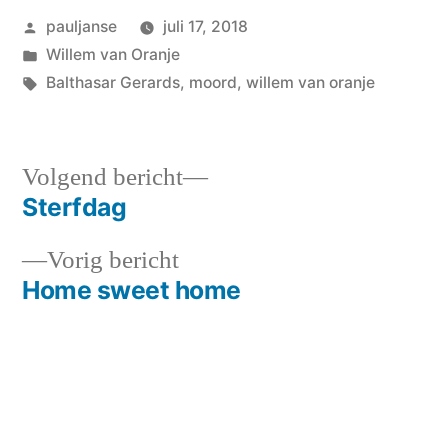
Geplaatst
pauljanse
juli 17, 2018
door
Geplaatst
Willem van Oranje
in
Tags:
Balthasar Gerards
,
moord
,
willem van oranje
Volgend
Volgend bericht
bericht:
Sterfdag
Bericht
Vorig
Vorig bericht
navigatie
bericht:
Home sweet home