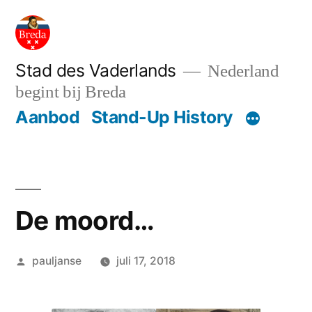
Ga
naar
de
Stad des Vaderlands
Nederland
begint bij Breda
inhoud
Aanbod
Stand-Up History
De moord…
Geplaatst
pauljanse
juli 17, 2018
door