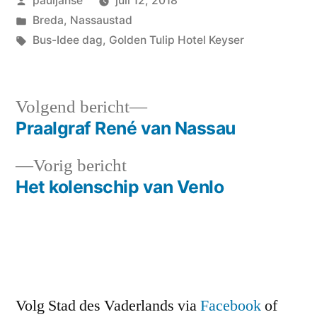
pauljanse
juli 12, 2018
door
Geplaatst
Breda
,
Nassaustad
in
Tags:
Bus-Idee dag
,
Golden Tulip Hotel Keyser
Volgend
Volgend bericht
bericht:
Praalgraf René van Nassau
Bericht
Vorig
Vorig bericht
navigatie
bericht:
Het kolenschip van Venlo
Volg Stad des Vaderlands via
Facebook
of