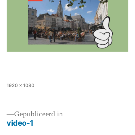
Volledige
1920 × 1080
grootte
Gepubliceerd in
video-1
Bericht