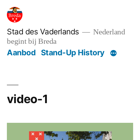
Ga
naar
de
Stad des Vaderlands
Nederland
begint bij Breda
inhoud
Aanbod
Stand-Up History
video-1