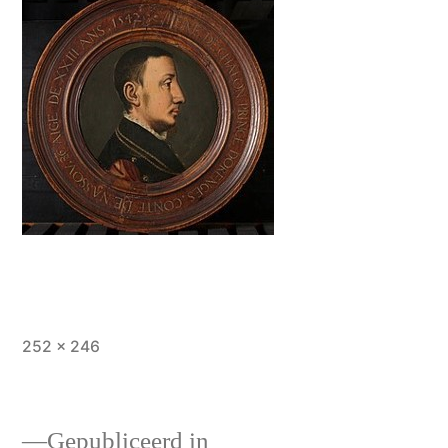
Volledige
252 × 246
grootte
Gepubliceerd in