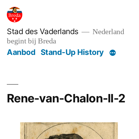
Ga
naar
de
Stad des Vaderlands
Nederland
begint bij Breda
inhoud
Aanbod
Stand-Up History
Rene-van-Chalon-II-2