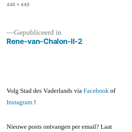
Volledige
446 × 449
grootte
Gepubliceerd in
Rene-van-Chalon-II-2
Bericht
navigatie
Volg Stad des Vaderlands via
Facebook
of
Instagram
!
Nieuwe posts ontvangen per email? Laat