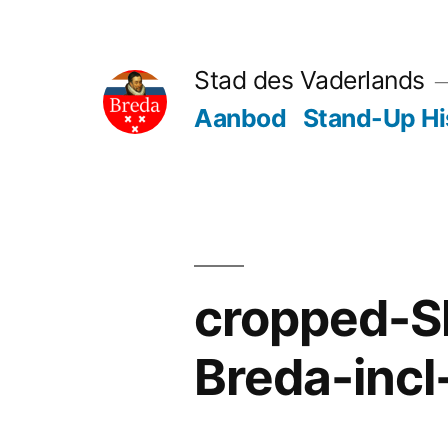
Ga
naar
Stad des Vaderlands
de
Aanbod
Stand-Up Hi
inhoud
cropped-Sl
Breda-inc