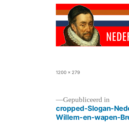
Volledige
1200 × 279
grootte
Gepubliceerd in
cropped-Slogan-Neder
Bericht
Willem-en-wapen-Br