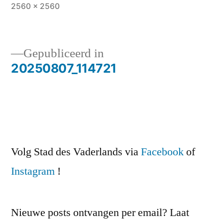
Volledige
2560 × 2560
grootte
Gepubliceerd in
20250807_114721
Bericht
navigatie
Volg Stad des Vaderlands via
Facebook
of
Instagram
!
Nieuwe posts ontvangen per email? Laat